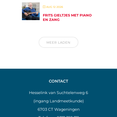
AUG 12 2026
FRITS GIELTJES MET PIANO
EN ZANG
MEER LADEN
CONTACT
Hesselink van Suchtelenweg 6
(ingang Landmeetkunde)
6703 CT Wageningen