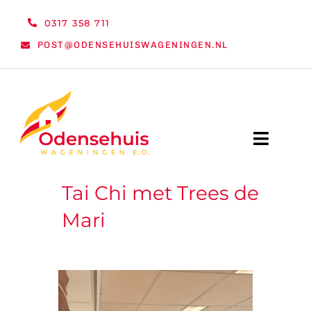
Ga
0317 358 711
naar
POST@ODENSEHUISWAGENINGEN.NL
inhoud
Toggle
Naviga
Tai Chi met Trees de
WELKOM
Mari
NIEUWS
ACTIVITEITEN
ORGANISATIE