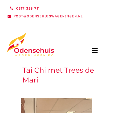
Ga
0317 358 711
naar
POST@ODENSEHUISWAGENINGEN.NL
inhoud
Toggle
Naviga
Tai Chi met Trees de
WELKOM
Mari
NIEUWS
ACTIVITEITEN
ORGANISATIE