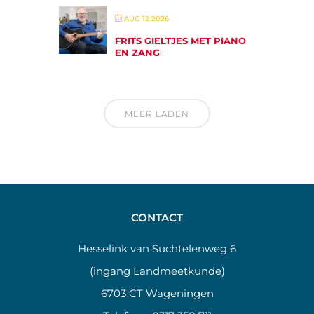
AUG 12 2026
FRITS GIELTJES MET PIANO
EN ZANG
MEER LADEN
CONTACT
Hesselink van Suchtelenweg 6
(ingang Landmeetkunde)
6703 CT Wageningen