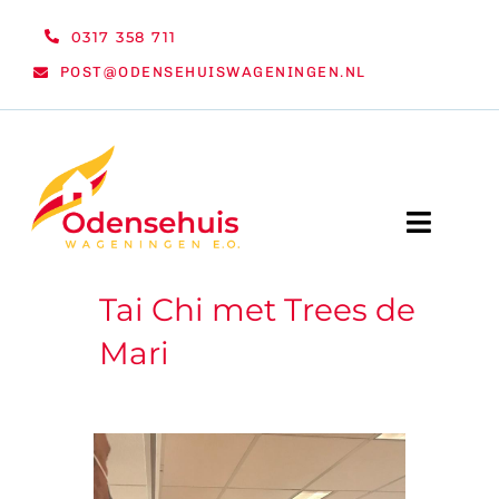
Ga
0317 358 711
naar
POST@ODENSEHUISWAGENINGEN.NL
inhoud
Toggle
Naviga
Tai Chi met Trees de
WELKOM
Mari
NIEUWS
ACTIVITEITEN
ORGANISATIE