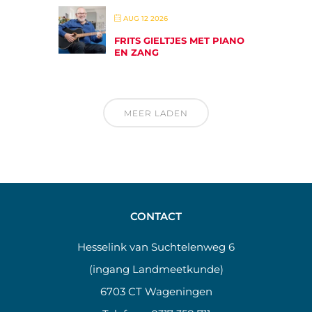
AUG 12 2026
FRITS GIELTJES MET PIANO
EN ZANG
MEER LADEN
CONTACT
Hesselink van Suchtelenweg 6
(ingang Landmeetkunde)
6703 CT Wageningen