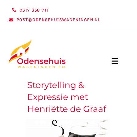
Ga
0317 358 711
naar
POST@ODENSEHUISWAGENINGEN.NL
inhoud
Toggle
Naviga
Storytelling &
WELKOM
Expressie met
NIEUWS
Henriëtte de Graaf
ACTIVITEITEN
ORGANISATIE