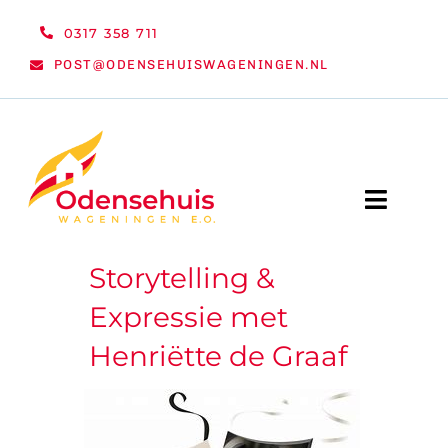
Ga
0317 358 711
naar
POST@ODENSEHUISWAGENINGEN.NL
inhoud
Toggle
Naviga
Storytelling &
WELKOM
Expressie met
NIEUWS
Henriëtte de Graaf
ACTIVITEITEN
ORGANISATIE