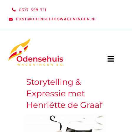
Ga
0317 358 711
naar
POST@ODENSEHUISWAGENINGEN.NL
inhoud
Toggle
Naviga
Storytelling &
WELKOM
Expressie met
NIEUWS
Henriëtte de Graaf
ACTIVITEITEN
ORGANISATIE