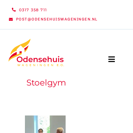
Ga
0317 358 711
naar
POST@ODENSEHUISWAGENINGEN.NL
inhoud
Toggle
Naviga
Stoelgym
WELKOM
NIEUWS
ACTIVITEITEN
ORGANISATIE