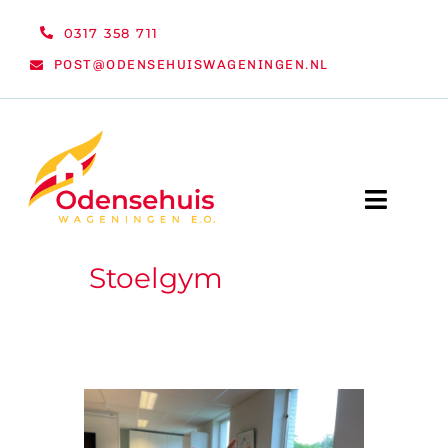
Ga
0317 358 711
naar
POST@ODENSEHUISWAGENINGEN.NL
inhoud
Toggle
Naviga
Stoelgym
WELKOM
NIEUWS
ACTIVITEITEN
ORGANISATIE