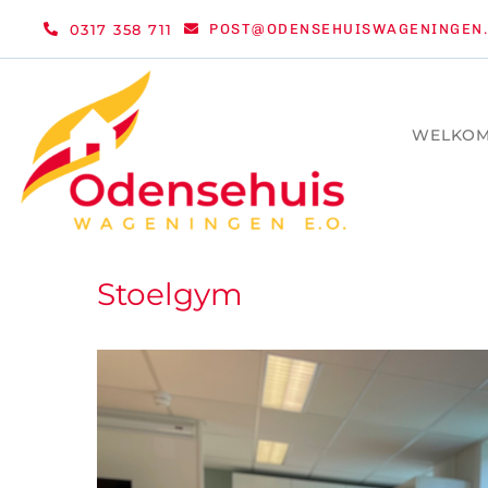
Ga
0317 358 711
POST@ODENSEHUISWAGENINGEN.
naar
inhoud
WELKO
Stoelgym