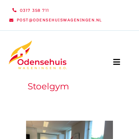
Ga
0317 358 711
naar
POST@ODENSEHUISWAGENINGEN.NL
inhoud
Toggle
Naviga
Stoelgym
WELKOM
NIEUWS
ACTIVITEITEN
ORGANISATIE