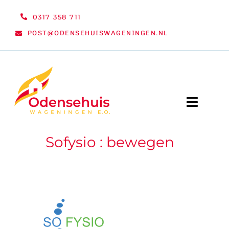
Ga
0317 358 711
naar
POST@ODENSEHUISWAGENINGEN.NL
inhoud
Toggle
Naviga
Sofysio : bewegen
WELKOM
NIEUWS
ACTIVITEITEN
ORGANISATIE