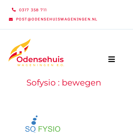
Ga
0317 358 711
naar
POST@ODENSEHUISWAGENINGEN.NL
inhoud
Toggle
Naviga
Sofysio : bewegen
WELKOM
NIEUWS
ACTIVITEITEN
ORGANISATIE