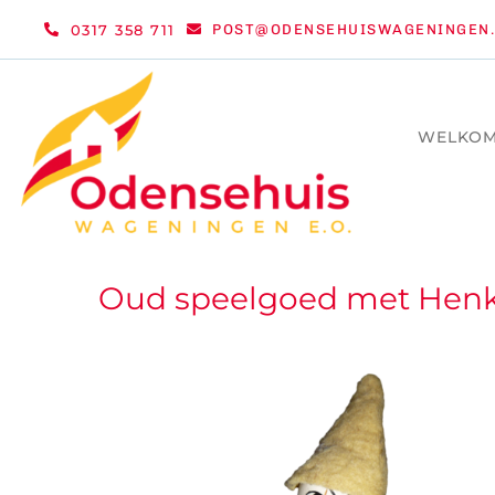
Ga
0317 358 711
POST@ODENSEHUISWAGENINGEN.
naar
inhoud
WELKO
Oud speelgoed met Henk