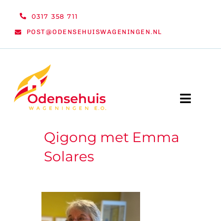
Ga
0317 358 711
naar
POST@ODENSEHUISWAGENINGEN.NL
inhoud
Toggle
Naviga
Qigong met Emma
WELKOM
Solares
NIEUWS
ACTIVITEITEN
ORGANISATIE