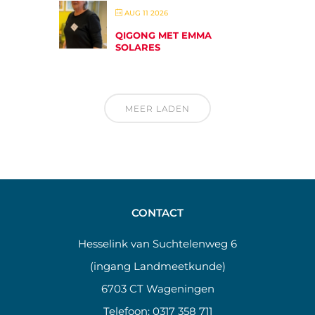
AUG 11 2026
QIGONG MET EMMA
SOLARES
MEER LADEN
CONTACT
Hesselink van Suchtelenweg 6
(ingang Landmeetkunde)
6703 CT Wageningen
Telefoon:
0317 358 711