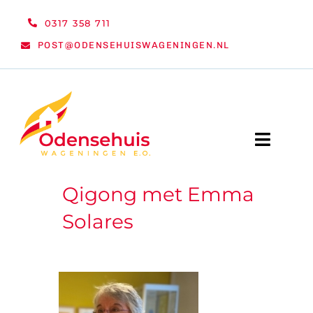
Ga
0317 358 711
naar
POST@ODENSEHUISWAGENINGEN.NL
inhoud
Toggle
Naviga
Qigong met Emma
WELKOM
Solares
NIEUWS
ACTIVITEITEN
ORGANISATIE