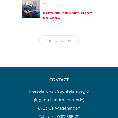
AUG 12 2026
FRITS GIELTJES MET PIANO
EN ZANG
MEER LADEN
CONTACT
Hesselink van Suchtelenweg 6
(ingang Landmeetkunde)
6703 CT Wageningen
Telefoon:
0317 358 711