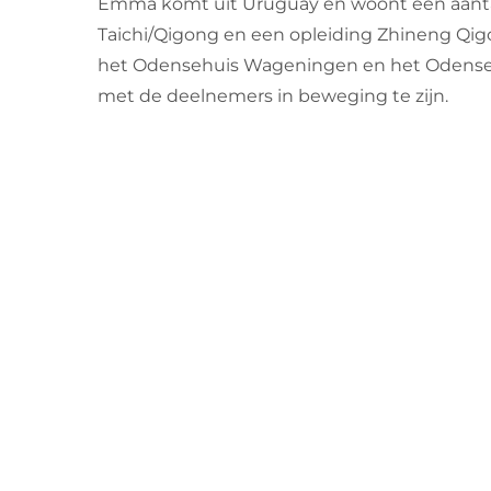
Emma komt uit Uruguay en woont een aantal j
Taichi/Qigong en een opleiding Zhineng Qigon
het Odensehuis Wageningen en het Odense
met de deelnemers in beweging te zijn.