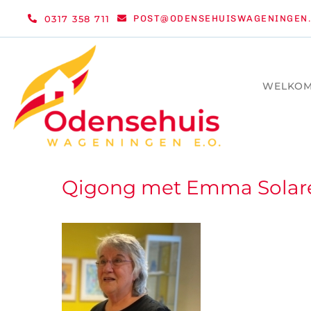
Ga
0317 358 711
POST@ODENSEHUISWAGENINGEN.
naar
inhoud
WELKO
Qigong met Emma Solar