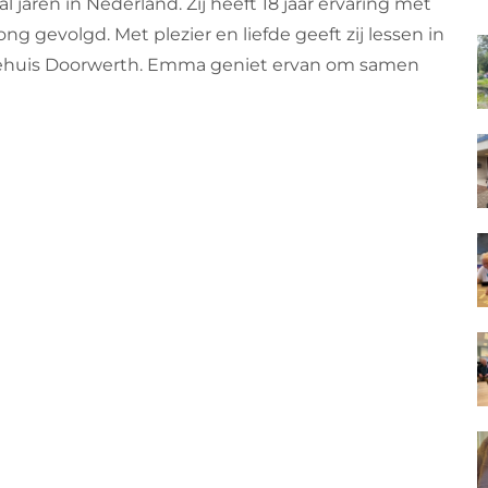
aren in Nederland. Zij heeft 18 jaar ervaring met
g gevolgd. Met plezier en liefde geeft zij lessen in
huis Doorwerth. Emma geniet ervan om samen