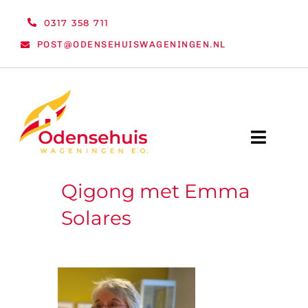
Ga
0317 358 711
naar
POST@ODENSEHUISWAGENINGEN.NL
inhoud
Toggle
Naviga
Qigong met Emma
WELKOM
Solares
NIEUWS
ACTIVITEITEN
ORGANISATIE