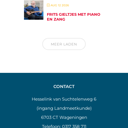
AUG 12 2026
FRITS GIELTJES MET PIANO
EN ZANG
MEER LADEN
CONTACT
Hesselink van Suchtelenweg 6
(ingang Landmeetkunde)
6703 CT Wageningen
Telefoon:
0317 358 711