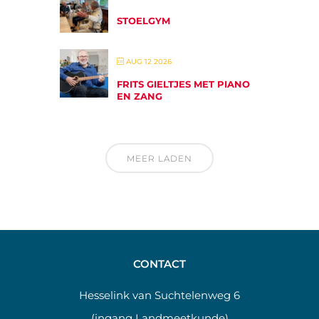
STOELGYM
AUG 12 2026
FRITS GIELTJES MET PIANO
EN ZANG
MEER LADEN
CONTACT
Hesselink van Suchtelenweg 6
(ingang Landmeetkunde)