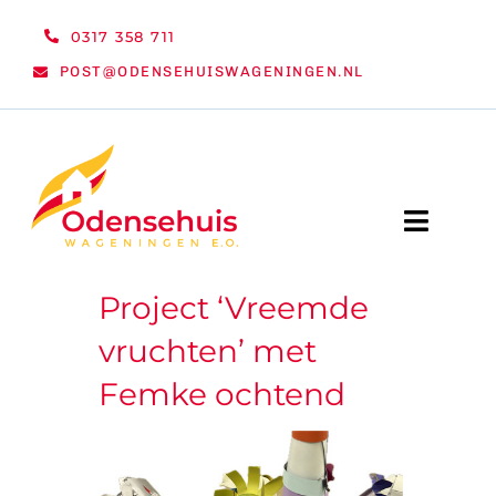
Ga
0317 358 711
naar
POST@ODENSEHUISWAGENINGEN.NL
inhoud
Toggle
Naviga
Project ‘Vreemde
WELKOM
vruchten’ met
NIEUWS
Femke ochtend
ACTIVITEITEN
ORGANISATIE