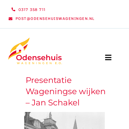
Ga
0317 358 711
naar
POST@ODENSEHUISWAGENINGEN.NL
inhoud
Toggle
Naviga
Presentatie
WELKOM
Wageningse wijken
NIEUWS
– Jan Schakel
ACTIVITEITEN
ORGANISATIE