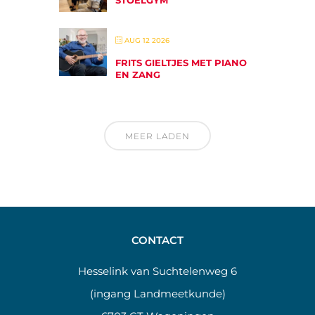
AUG 12 2026
FRITS GIELTJES MET PIANO
EN ZANG
MEER LADEN
CONTACT
Hesselink van Suchtelenweg 6
(ingang Landmeetkunde)