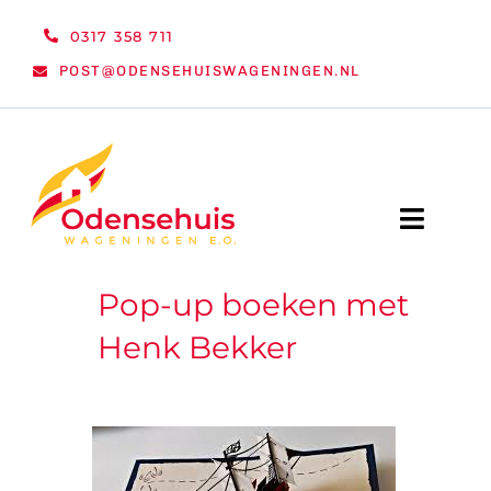
Ga
0317 358 711
naar
POST@ODENSEHUISWAGENINGEN.NL
inhoud
Toggle
Naviga
Pop-up boeken met
WELKOM
Henk Bekker
NIEUWS
ACTIVITEITEN
ORGANISATIE