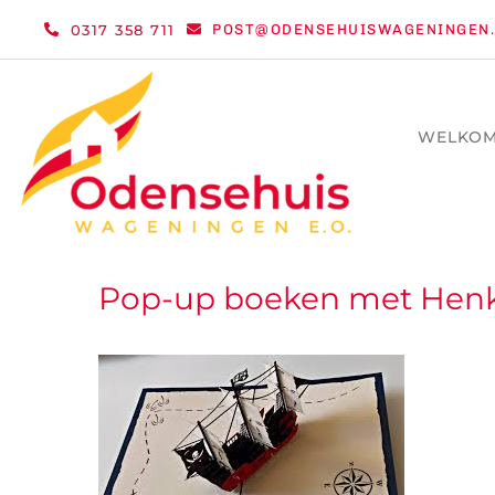
Ga
0317 358 711
POST@ODENSEHUISWAGENINGEN.
naar
inhoud
WELKO
Pop-up boeken met Henk