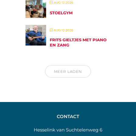
AUG 12 2026
STOELGYM
AUG 12 2026
FRITS GIELTJES MET PIANO
EN ZANG
MEER LADEN
CONTACT
Hesselink van Suchtelenweg 6