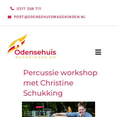
Ga
0317 358 711
naar
POST@ODENSEHUISWAGENINGEN.NL
inhoud
Toggle
Naviga
Percussie workshop
WELKOM
met Christine
NIEUWS
Schukking
ACTIVITEITEN
ORGANISATIE