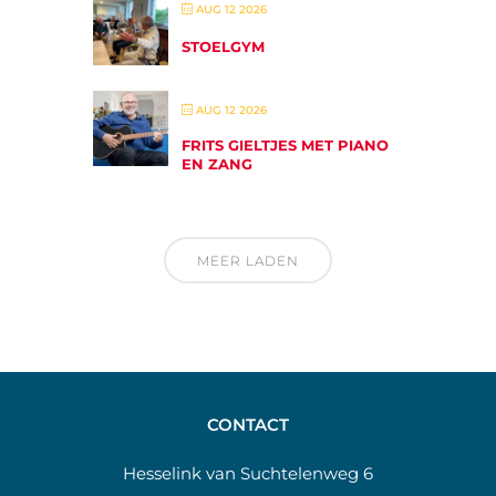
AUG 12 2026
STOELGYM
AUG 12 2026
FRITS GIELTJES MET PIANO
EN ZANG
MEER LADEN
CONTACT
Hesselink van Suchtelenweg 6