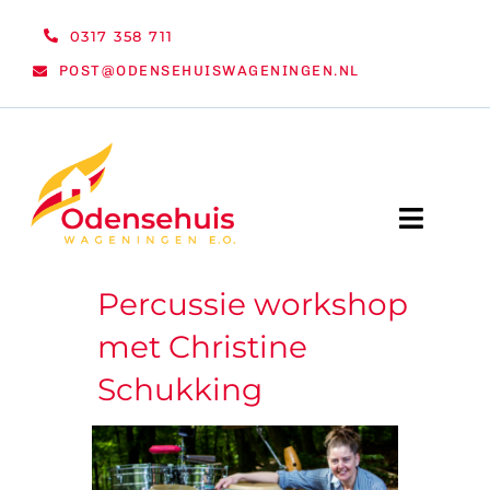
Ga
0317 358 711
naar
POST@ODENSEHUISWAGENINGEN.NL
inhoud
Toggle
Naviga
Percussie workshop
WELKOM
met Christine
NIEUWS
Schukking
ACTIVITEITEN
ORGANISATIE