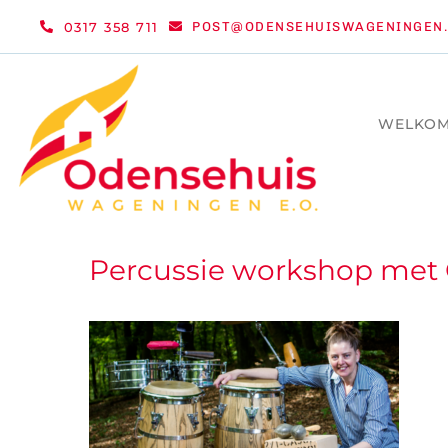
Ga
0317 358 711
POST@ODENSEHUISWAGENINGEN.
naar
inhoud
WELKO
Percussie workshop met 