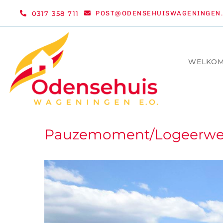
Ga
0317 358 711
POST@ODENSEHUISWAGENINGEN.
naar
inhoud
WELKO
Pauzemoment/Logeerwee