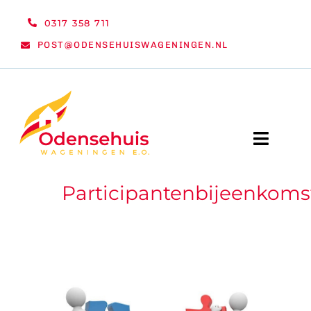
Ga
0317 358 711
naar
POST@ODENSEHUISWAGENINGEN.NL
inhoud
Toggle
Naviga
Participantenbijeenkoms
WELKOM
NIEUWS
ACTIVITEITEN
ORGANISATIE