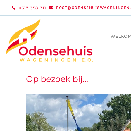
Ga
0317 358 711
POST@ODENSEHUISWAGENINGEN.
naar
inhoud
WELKO
Op bezoek bij…