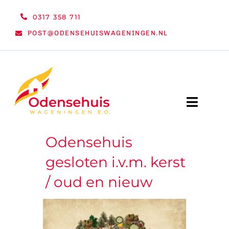
Ga
0317 358 711
naar
POST@ODENSEHUISWAGENINGEN.NL
inhoud
Toggle
Naviga
Odensehuis
WELKOM
gesloten i.v.m. kerst
NIEUWS
/ oud en nieuw
ACTIVITEITEN
ORGANISATIE