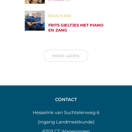
AUG 12 2026
FRITS GIELTJES MET PIANO
EN ZANG
MEER LADEN
CONTACT
Hesselink van Suchtelenweg 6
(ingang Landmeetkunde)
6703 CT Wageningen