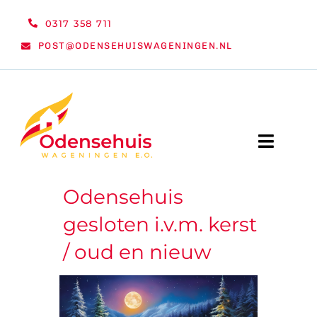
Ga
0317 358 711
naar
POST@ODENSEHUISWAGENINGEN.NL
inhoud
Toggle
Naviga
Odensehuis
WELKOM
gesloten i.v.m. kerst
NIEUWS
/ oud en nieuw
ACTIVITEITEN
ORGANISATIE