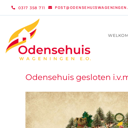
Ga
0317 358 711
POST@ODENSEHUISWAGENINGEN.
naar
inhoud
WELKO
Odensehuis gesloten i.v.m