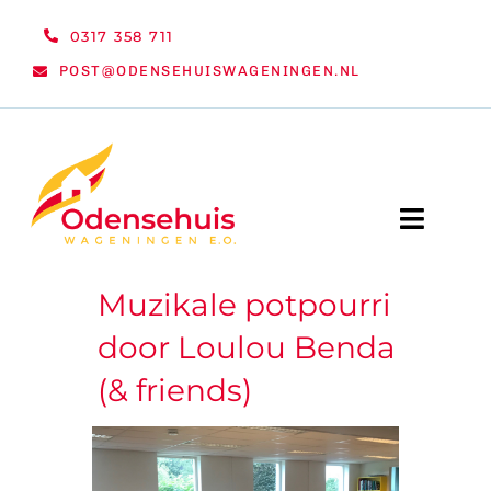
Ga
0317 358 711
naar
POST@ODENSEHUISWAGENINGEN.NL
inhoud
Toggle
Naviga
Muzikale potpourri
WELKOM
door Loulou Benda
NIEUWS
(& friends)
ACTIVITEITEN
ORGANISATIE