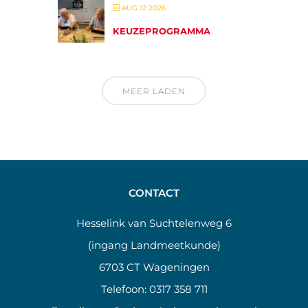
AUG 12 2026
KEUZEPROGRAMMA
MEER LADEN
CONTACT
Hesselink van Suchtelenweg 6
(ingang Landmeetkunde)
6703 CT Wageningen
Telefoon:
0317 358 711