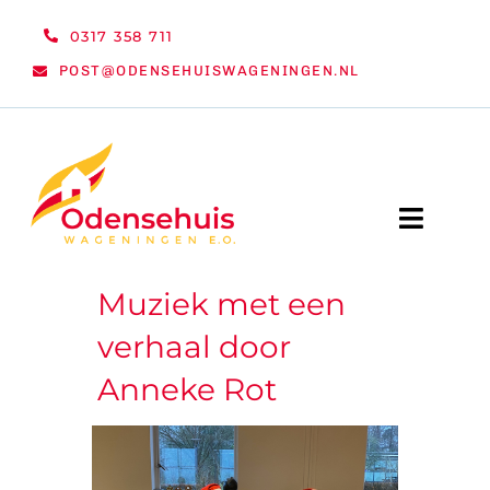
Ga
0317 358 711
naar
POST@ODENSEHUISWAGENINGEN.NL
inhoud
Toggle
Naviga
Muziek met een
WELKOM
verhaal door
NIEUWS
Anneke Rot
ACTIVITEITEN
ORGANISATIE