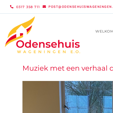
Ga
0317 358 711
POST@ODENSEHUISWAGENINGEN.
naar
inhoud
WELKO
Muziek met een verhaal 