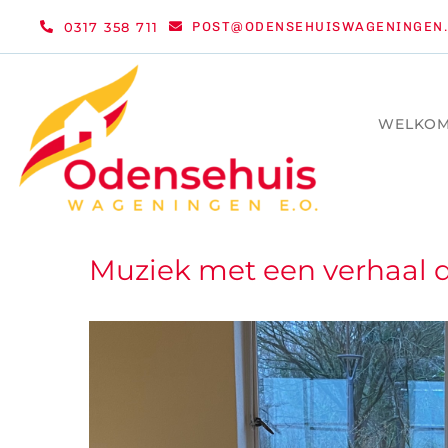
Ga
0317 358 711
POST@ODENSEHUISWAGENINGEN.
naar
inhoud
WELKO
Muziek met een verhaal 