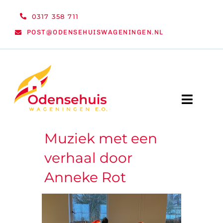
Ga
0317 358 711
naar
POST@ODENSEHUISWAGENINGEN.NL
inhoud
Toggle
Naviga
Muziek met een
WELKOM
verhaal door
NIEUWS
Anneke Rot
ACTIVITEITEN
ORGANISATIE