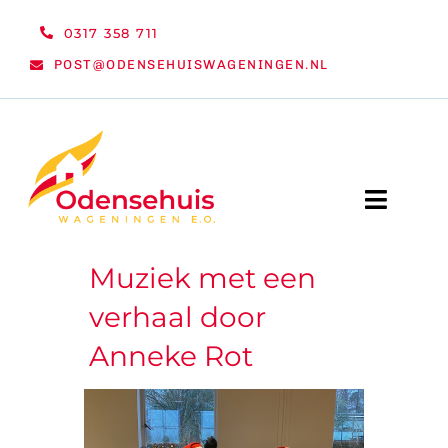
Ga
0317 358 711
naar
POST@ODENSEHUISWAGENINGEN.NL
inhoud
Toggle
Naviga
Muziek met een
WELKOM
verhaal door
NIEUWS
Anneke Rot
ACTIVITEITEN
ORGANISATIE