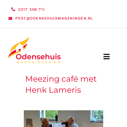
Ga
0317 358 711
naar
POST@ODENSEHUISWAGENINGEN.NL
inhoud
Toggle
Naviga
Meezing café met
WELKOM
Henk Lameris
NIEUWS
ACTIVITEITEN
ORGANISATIE