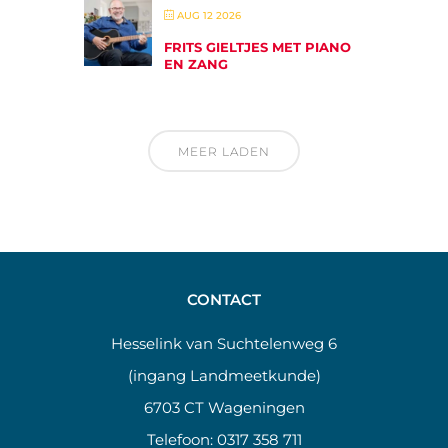
AUG 12 2026
FRITS GIELTJES MET PIANO
EN ZANG
MEER LADEN
CONTACT
Hesselink van Suchtelenweg 6
(ingang Landmeetkunde)
6703 CT Wageningen
Telefoon:
0317 358 711