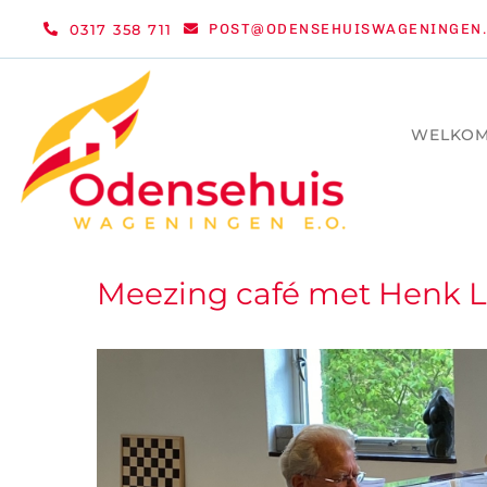
Ga
0317 358 711
POST@ODENSEHUISWAGENINGEN.
naar
inhoud
WELKO
Meezing café met Henk 