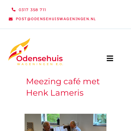
Ga
0317 358 711
naar
POST@ODENSEHUISWAGENINGEN.NL
inhoud
Toggle
Naviga
Meezing café met
WELKOM
Henk Lameris
NIEUWS
ACTIVITEITEN
ORGANISATIE