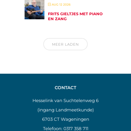
AUG 12 2026
FRITS GIELTJES MET PIANO
EN ZANG
MEER LADEN
CONTACT
Hesselink van Suchtelenweg 6
(ingang Landmeetkunde)
6703 CT Wageningen
Telefoon:
0317 358 711