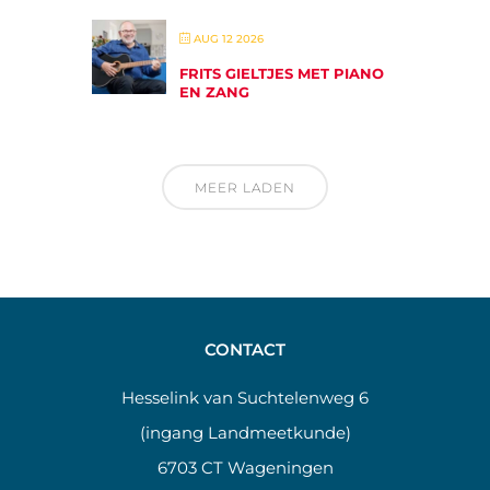
AUG 12 2026
FRITS GIELTJES MET PIANO
EN ZANG
MEER LADEN
CONTACT
Hesselink van Suchtelenweg 6
(ingang Landmeetkunde)
6703 CT Wageningen