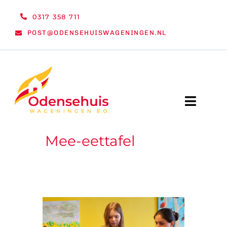
Ga
0317 358 711
naar
POST@ODENSEHUISWAGENINGEN.NL
inhoud
Toggle
Naviga
Mee-eettafel
WELKOM
NIEUWS
ACTIVITEITEN
ORGANISATIE