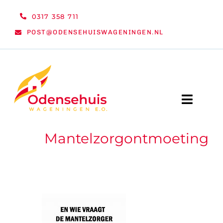
Ga
0317 358 711
naar
POST@ODENSEHUISWAGENINGEN.NL
inhoud
Toggle
Naviga
Mantelzorgontmoeting
WELKOM
NIEUWS
ACTIVITEITEN
ORGANISATIE