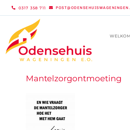
Ga
0317 358 711
POST@ODENSEHUISWAGENINGEN.
naar
inhoud
WELKO
Mantelzorgontmoeting