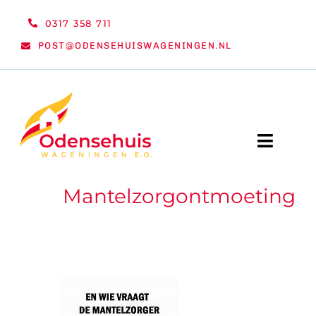
Ga
0317 358 711
naar
POST@ODENSEHUISWAGENINGEN.NL
inhoud
Toggle
Naviga
Mantelzorgontmoeting
WELKOM
NIEUWS
ACTIVITEITEN
ORGANISATIE