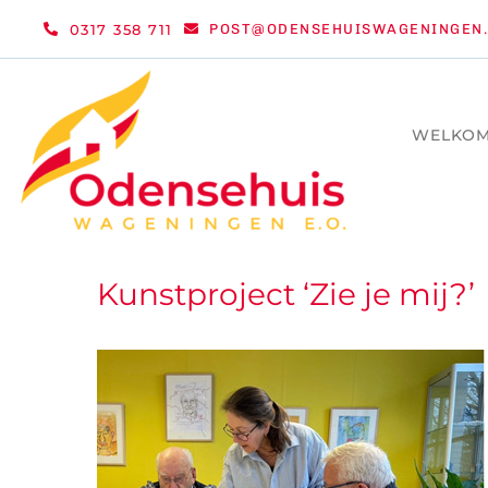
Ga
0317 358 711
POST@ODENSEHUISWAGENINGEN.
naar
inhoud
WELKO
Kunstproject ‘Zie je mij?’