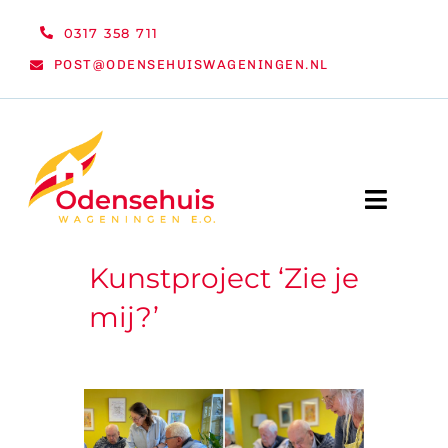
Ga
0317 358 711
naar
POST@ODENSEHUISWAGENINGEN.NL
inhoud
Toggle
Naviga
Kunstproject ‘Zie je
WELKOM
mij?’
NIEUWS
ACTIVITEITEN
ORGANISATIE