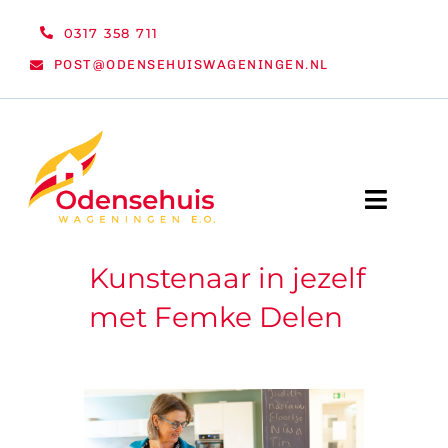
Ga
0317 358 711
naar
POST@ODENSEHUISWAGENINGEN.NL
inhoud
Toggle
Naviga
Kunstenaar in jezelf
WELKOM
met Femke Delen
NIEUWS
ACTIVITEITEN
ORGANISATIE