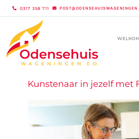
Ga
0317 358 711
POST@ODENSEHUISWAGENINGEN.
naar
inhoud
WELKO
Kunstenaar in jezelf met