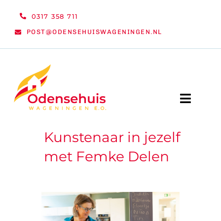
Ga
0317 358 711
naar
POST@ODENSEHUISWAGENINGEN.NL
inhoud
Toggle
Naviga
Kunstenaar in jezelf
WELKOM
met Femke Delen
NIEUWS
ACTIVITEITEN
ORGANISATIE