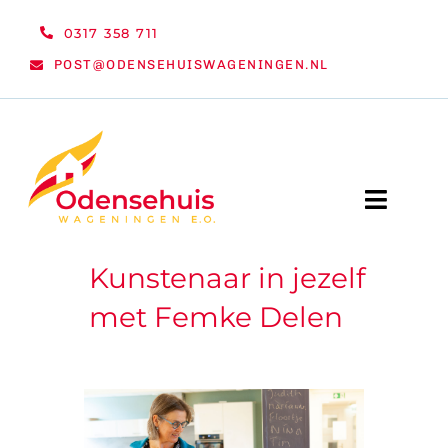
Ga
0317 358 711
naar
POST@ODENSEHUISWAGENINGEN.NL
inhoud
Toggle
Naviga
Kunstenaar in jezelf
WELKOM
met Femke Delen
NIEUWS
ACTIVITEITEN
ORGANISATIE