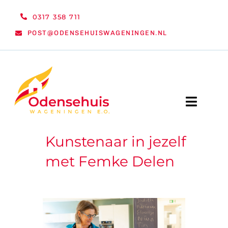
Ga
0317 358 711
naar
POST@ODENSEHUISWAGENINGEN.NL
inhoud
Toggle
Naviga
Kunstenaar in jezelf
WELKOM
met Femke Delen
NIEUWS
ACTIVITEITEN
ORGANISATIE